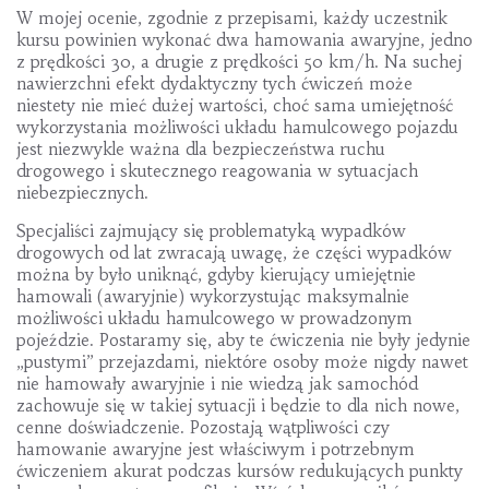
W mojej ocenie, zgodnie z przepisami, każdy uczestnik
kursu powinien wykonać dwa hamowania awaryjne, jedno
z prędkości 30, a drugie z prędkości 50 km/h. Na suchej
nawierzchni efekt dydaktyczny tych ćwiczeń może
niestety nie mieć dużej wartości, choć sama umiejętność
wykorzystania możliwości układu hamulcowego pojazdu
jest niezwykle ważna dla bezpieczeństwa ruchu
drogowego i skutecznego reagowania w sytuacjach
niebezpiecznych.
Specjaliści zajmujący się problematyką wypadków
drogowych od lat zwracają uwagę, że części wypadków
można by było uniknąć, gdyby kierujący umiejętnie
hamowali (awaryjnie) wykorzystując maksymalnie
możliwości układu hamulcowego w prowadzonym
pojeździe. Postaramy się, aby te ćwiczenia nie były jedynie
„pustymi” przejazdami, niektóre osoby może nigdy nawet
nie hamowały awaryjnie i nie wiedzą jak samochód
zachowuje się w takiej sytuacji i będzie to dla nich nowe,
cenne doświadczenie. Pozostają wątpliwości czy
hamowanie awaryjne jest właściwym i potrzebnym
ćwiczeniem akurat podczas kursów redukujących punkty