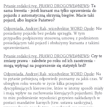
Pytanie redakcji tyg. PRAWO DROGOWE@NEWS
: Ta
sama kwestia - jeżeli kursant ma tylko uprawnienia do
pojazdu z automatyczną skrzynią biegów. Macie taki
pojazd, albo kupicie Państwo?
Odpowiada. Andrzej Rak, wicedyektor WORD Opole
: Nie
posiadamy pojazdu bez pedału sprzęgła. W tym
przypadku podpiszemy stosowną umowę z podmiotem
posiadającym taki pojazd i obsłużymy kursanta z takimi
uprawnieniami.
Pytanie redakcji tyg. PRAWO DROGOWE@NEWS
: Czy te
zmiany prawa - zaledwie po roku od ich zaostrzenia -
mogą wpłynąć na pogorszenie się statystyk brd?
Odpowiada. Andrzej Rak, wicedyektor WORD Opole
: Na
to pytanie pełniejszą odpowiedź poznamy za jakiś czas. W
ubiegłym roku weszło w życie kilka przepisów
dyscyplinujących kierowców, które w istotny sposób miały
i mają wpływ na zachowania kierujących pojazdami. Było
to min: podniesienie wysokości grzywien nakładanych w
postaci mandatów karnych (tzw. ustawa sankcyjna),