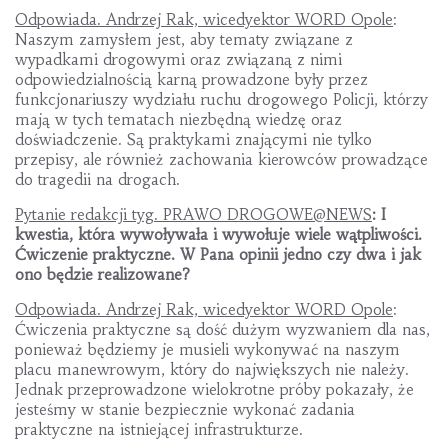
Odpowiada. Andrzej Rak, wicedyektor WORD Opole
:
Naszym zamysłem jest, aby tematy związane z
wypadkami drogowymi oraz związaną z nimi
odpowiedzialnością karną prowadzone były przez
funkcjonariuszy wydziału ruchu drogowego Policji, którzy
mają w tych tematach niezbędną wiedzę oraz
doświadczenie. Są praktykami znającymi nie tylko
przepisy, ale również zachowania kierowców prowadzące
do tragedii na drogach.
Pytanie redakcji tyg. PRAWO DROGOWE@NEWS
: I
kwestia, która wywoływała i wywołuje wiele wątpliwości.
Ćwiczenie praktyczne. W Pana opinii jedno czy dwa i jak
ono będzie realizowane?
Odpowiada. Andrzej Rak, wicedyektor WORD Opole
:
Ćwiczenia praktyczne są dość dużym wyzwaniem dla nas,
ponieważ będziemy je musieli wykonywać na naszym
placu manewrowym, który do największych nie należy.
Jednak przeprowadzone wielokrotne próby pokazały, że
jesteśmy w stanie bezpiecznie wykonać zadania
praktyczne na istniejącej infrastrukturze.