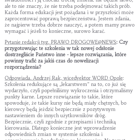
ale to nie znaczy, że nie trzeba podejmować takich prób.
Każda forma edukacji jest pożądana i w przyszłości może
zaprocentować poprawą bezpieczeństwa. Jestem zdania,
że najpierw trzeba dobrze nauczyć, a potem mamy prawo
wymagać i jeżeli to konieczne, surowo karać.
Pytanie redakcji tyg. PRAWO DROGOWE@NEWS
: Czy
przygotowując te szkolenia w tak nowej odsłonie
dostrzegliście Państwo inne - lepsze rozwiązania, które
powinny trafić za jakiś czas do nowelizacji
rozporządzenia?
Odpowiada. Andrzej Rak, wicedyektor WORD Opole
:
Szkolenia redukujące są „lekarstwem” na to, co już się
wydarzyło, czyli popełniliśmy wykroczenia i otrzymaliśmy
punkty karne. Lepsze rozwiązanie to takie, które
spowoduje, że takie kursy nie będą miały chętnych, bo
kierowcy będą jeździć bezpiecznie z pozytywnym
nastawieniem do innych użytkowników dróg.
Bezpiecznie, czyli zgodnie z przepisami i techniką
kierowania. Dlatego konieczne jest wprowadzenie
odpowiednich zmian w systemie szkolenia i