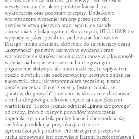
wprowadzenie zasada tzw. „recydywy”, we wrześniu
weszły zmiany dot. ilości punktów karnych za
wykroczenia oraz pozostałe przepisy. Dodatkowo
wprowadzone wcześniej zmiany przepisów dot.
bezpieczeństwa pieszych oraz regulujące zasady
poruszania się hulajnogami elektrycznymi, UTO i UWR też
wpłynęły w jakiś sposób na zachowanie kierowców.
Dlatego, moim zdaniem, skrócenie do 12 miesięcy czasu
„aktywności” punktów karnych w ewidencji oraz
wprowadzenie kursów redukujących może w jakiś sposób
wpłynąć na bezpieczeństwo ruchu drogowego i
pogorszenie statystyk, ale mam nadzieję, że wpływ ten
będzie niewielki i nie zaobserwujemy istotnych zmian na
niekorzyść, choć jak wspomniałem wcześniej, trzeba
będzie poczekać dłużej z oceną. Jestem zdania, że
„piratów drogowych” powinno się skutecznie eliminować
z ruchu drogowego, zdrowie i życie są największymi
wartościami. Trzeba jednak odróżnić „pirata drogowego”
od osoby, która z różnych powodów wykroczenia
popełniła, zgromadziła punkty karne i chce poddać się
reedukacji redukując przy okazji o 6 liczbę
zgromadzonych punktów. Przestrzeganie przepisów
ruchu drogowego jest oczywiście filarem bezpieczeństwa i