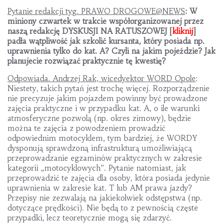
Pytanie redakcji tyg. PRAWO DROGOWE@NEWS
: W
miniony czwartek w trakcie współorganizowanej przez
naszą redakcję DYSKUSJI NA RATUSZOWEJ [
kliknij
]
padła wątpliwość jak szkolić kursanta, który posiada np.
uprawnienia tylko do kat. A? Czyli na jakim pojeździe? Jak
planujecie rozwiązać praktycznie tę kwestię?
Odpowiada. Andrzej Rak, wicedyektor WORD Opole
:
Niestety, takich pytań jest trochę więcej. Rozporządzenie
nie precyzuje jakim pojazdem powinny być prowadzone
zajęcia praktyczne i w przypadku kat. A, o ile warunki
atmosferyczne pozwolą (np. okres zimowy), będzie
można te zajęcia z powodzeniem prowadzić
odpowiednim motocyklem, tym bardziej, że WORDY
dysponują sprawdzoną infrastrukturą umożliwiającą
przeprowadzanie egzaminów praktycznych w zakresie
kategorii „motocyklowych”. Pytanie natomiast, jak
przeprowadzić te zajęcia dla osoby, która posiada jedynie
uprawnienia w zakresie kat. T lub AM prawa jazdy?
Przepisy nie zezwalają na jakiekolwiek odstępstwa (np.
dotyczące prędkości). Nie będą to z pewnością częste
przypadki, lecz teoretycznie mogą się zdarzyć.