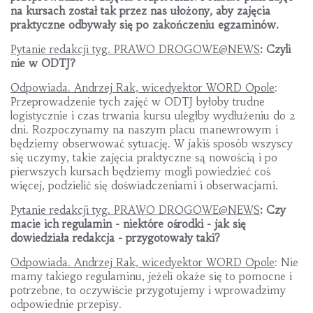
na kursach został tak przez nas ułożony, aby zajęcia
praktyczne odbywały się po zakończeniu egzaminów.
Pytanie redakcji tyg. PRAWO DROGOWE@NEWS
: Czyli
nie w ODTJ?
Odpowiada. Andrzej Rak, wicedyektor WORD Opole
:
Przeprowadzenie tych zajęć w ODTJ byłoby trudne
logistycznie i czas trwania kursu uległby wydłużeniu do 2
dni. Rozpoczynamy na naszym placu manewrowym i
będziemy obserwować sytuację. W jakiś sposób wszyscy
się uczymy, takie zajęcia praktyczne są nowością i po
pierwszych kursach będziemy mogli powiedzieć coś
więcej, podzielić się doświadczeniami i obserwacjami.
Pytanie redakcji tyg. PRAWO DROGOWE@NEWS
: Czy
macie ich regulamin - niektóre ośrodki - jak się
dowiedziała redakcja - przygotowały taki?
Odpowiada. Andrzej Rak, wicedyektor WORD Opole
: Nie
mamy takiego regulaminu, jeżeli okaże się to pomocne i
potrzebne, to oczywiście przygotujemy i wprowadzimy
odpowiednie przepisy.