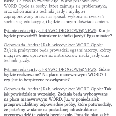
karne, ale czas to zweryfikuje. Wśród pracowników
WORD Opole są osoby, które zajmują się problematyką
oraz szkoleniami z techniki jazdy i myślę, że
zaproponowany przez nas sposób wykonania ćwiczeń
spełni rolę edukacyjną i będzie cennym doświadczeniem.
Pytanie redakcji tyg. PRAWO DROGOWE@NEWS
: Kto je
będzie prowadził? Instruktor techniki jazdy? Egzaminator?
Odpowiada. Andrzej Rak, wicedyektor WORD Opole
:
Zajęcia praktyczne będą prowadzili egzaminatorzy, którzy
mają również uprawnienia instruktorów nauki jazdy oraz
techniki jazdy.
Pytanie redakcji tyg. PRAWO DROGOWE@NEWS
: Gdzie
będzie realizowane? Na placu manewrowym WORD? I
czy jest to bezpieczne rozwiązanie?
Odpowiada. Andrzej Rak, wicedyektor WORD Opole
: Tak
jak powiedziałem wcześniej, Zadania będą wykonywane
na placu manewrowym WORD. Już w poniedziałek
przeprowadziliśmy odpowiednie próby, które potwierdziły,
że jesteśmy w stanie na posiadanej infrastrukturze
przeprowadzić te zajęcia bezpiecznie. Ponadto plan zajęć