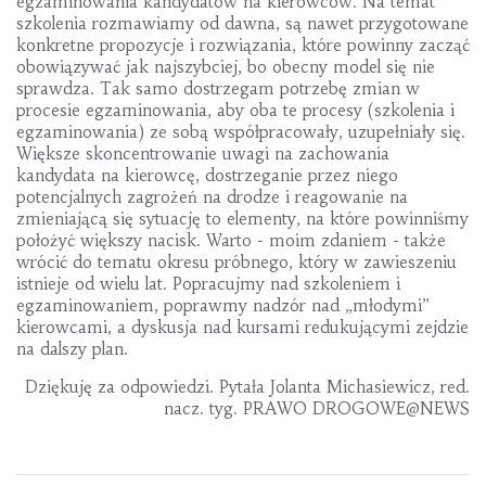
egzaminowania kandydatów na kierowców. Na temat
szkolenia rozmawiamy od dawna, są nawet przygotowane
konkretne propozycje i rozwiązania, które powinny zacząć
obowiązywać jak najszybciej, bo obecny model się nie
sprawdza. Tak samo dostrzegam potrzebę zmian w
procesie egzaminowania, aby oba te procesy (szkolenia i
egzaminowania) ze sobą współpracowały, uzupełniały się.
Większe skoncentrowanie uwagi na zachowania
kandydata na kierowcę, dostrzeganie przez niego
potencjalnych zagrożeń na drodze i reagowanie na
zmieniającą się sytuację to elementy, na które powinniśmy
położyć większy nacisk. Warto - moim zdaniem - także
wrócić do tematu okresu próbnego, który w zawieszeniu
istnieje od wielu lat. Popracujmy nad szkoleniem i
egzaminowaniem, poprawmy nadzór nad „młodymi”
kierowcami, a dyskusja nad kursami redukującymi zejdzie
na dalszy plan.
Dziękuję za odpowiedzi. Pytała Jolanta Michasiewicz, red.
nacz. tyg. PRAWO DROGOWE@NEWS