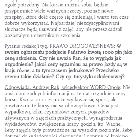
ogóle potrzebny. Na kursie można sobie będzie
przypomnieć wiele ważnych rzeczy, poznać nowe
przepisy, które dość często się zmieniają i warto ten czas
dobrze wykorzystać. Najbardziej niezdyscyplinowani
słuchacze będą usuwani z zajęć, aby nie przeszkadzali
pozostałym uczestnikom szkolenia.
Pytanie redakcji tyg. PRAWO DROGOWE@NEWS
: W
swoim ogłoszeniu podajecie Państwo kwotę 1000 pln jako
cenę szkolenia. Czy nie uważa Pan, że to wygląda jak
uzgodnienie? Jakoś ceny egzaminu na prawo jazdy są w
kraju różne, a tu tymczasem jednakowe? Przeciwko
czemu takie działanie? Czy np. turystyki szkoleniowej?
Odpowiada. Andrzej Rak, wicedyektor WORD Opole
: Nie
posiadam żadnych informacji na temat uzgodnień ceny
kursu. Kwota 1000 zł może wydawać się spora, ale
powtarzam, te kursy nie są obowiązkowe. Cena jest
wypadkową kilku czynników: zużycia pojazdów
używanych w zajęciach praktycznych, wynagrodzenia
wykładowców, zwiększenia liczby godzin, itp. Ważne,
żeby zajęcia były prowadzone na wysokim poziomie, żeby
dotrzeć do świadomości kierowców i poprawiać krok po