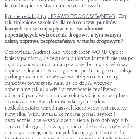
kroku bezpieczeństwo na naszych drogach.
Pytanie redakcji tyg. PRAWO DROGOWE@NEWS
: Czy
tak zmienione szkolenie dla redukcji tzw. punktów
karnych ma szansę wpływać na świadomość
popełniających wykroczenia drogowe, a tym samym
dalszą poprawę bezpieczeństwa w ruchu drogowym?
Odpowiada. Andrzej Rak, wicedyektor WORD Opole
:
Należy pamiętać, że redukcja punktów karnych nie jest po
to, żeby znowu móc łamać przepisy, bo mamy większy
dopuszczalny limit. Roztargnienie, pech (niegroźna kolizja
parkingowa może skończyć się otrzymaniem 10-15
punktów) towarzyszą nam na co dzień, wszyscy
popełniamy jakieś błędy i przywrócenie możliwości
odjęcia 6 punków raz na pół roku wydaje się rozsądnym
rozwiązaniem. Świadomość własnych błędów i
niedoskonałości wśród naszych kierowców jest niestety
niewielka. Wielu uważa, że można jechać szybko i
bezpiecznie, a większość ocenia siebie jako dobrego lub
bardzo dobrego kierowcę jednocześnie bardzo krytycznie
oceniając umiejętności innych kierujących. Dotrzeć do
świadomości i ją chociaż trochę zmienić nie będzie łatwo,