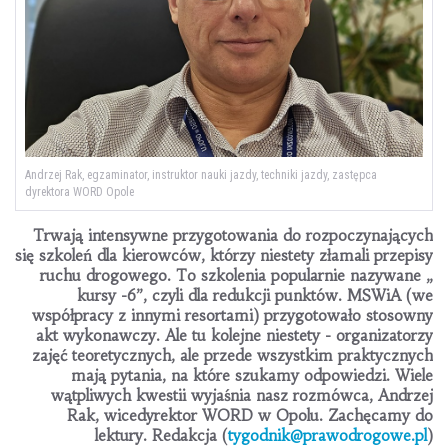
Andrzej Rak, egzaminator, instruktor nauki jazdy, techniki jazdy, zastępca
dyrektora WORD Opole
Trwają intensywne przygotowania do rozpoczynających
się szkoleń dla kierowców, którzy niestety złamali przepisy
ruchu drogowego. To szkolenia popularnie nazywane „
kursy -6”, czyli dla redukcji punktów. MSWiA (we
współpracy z innymi resortami) przygotowało stosowny
akt wykonawczy. Ale tu kolejne niestety - organizatorzy
zajęć teoretycznych, ale przede wszystkim praktycznych
mają pytania, na które szukamy odpowiedzi. Wiele
wątpliwych kwestii wyjaśnia nasz rozmówca, Andrzej
Rak, wicedyrektor WORD w Opolu. Zachęcamy do
lektury. Redakcja (
tygodnik@prawodrogowe.pl
)