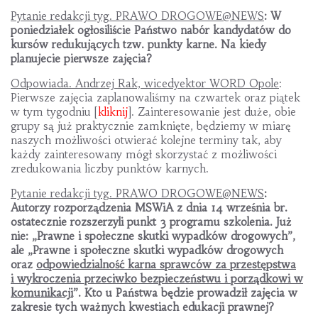
Pytanie redakcji tyg. PRAWO DROGOWE@NEWS
: W
poniedziałek ogłosiliście Państwo nabór kandydatów do
kursów redukujących tzw. punkty karne. Na kiedy
planujecie pierwsze zajęcia?
Odpowiada. Andrzej Rak, wicedyektor WORD Opole
:
Pierwsze zajęcia zaplanowaliśmy na czwartek oraz piątek
w tym tygodniu [
kliknij
]. Zainteresowanie jest duże, obie
grupy są już praktycznie zamknięte, będziemy w miarę
naszych możliwości otwierać kolejne terminy tak, aby
każdy zainteresowany mógł skorzystać z możliwości
zredukowania liczby punktów karnych.
Pytanie redakcji tyg. PRAWO DROGOWE@NEWS
:
Autorzy rozporządzenia MSWiA z dnia 14 września br.
ostatecznie rozszerzyli punkt 3 programu szkolenia. Już
nie: „Prawne i społeczne skutki wypadków drogowych”,
ale „Prawne i społeczne skutki wypadków drogowych
oraz
odpowiedzialność karna sprawców za przestępstwa
i wykroczenia przeciwko bezpieczeństwu i porządkowi w
komunikacji
”. Kto u Państwa będzie prowadził zajęcia w
zakresie tych ważnych kwestiach edukacji prawnej?