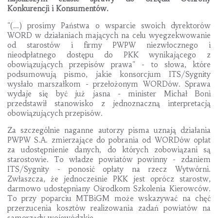
Konkurencji i Konsumentów.
"(...) prosimy Państwa o wsparcie swoich dyrektorów
WORD w działaniach mających na celu wyegzekwowanie
od starostów i firmy PWPW niezwłocznego i
nieodpłatnego dostępu do PKK wynikającego z
obowiązujących przepisów prawa" - to słowa, które
podsumowują pismo, jakie konsorcjum ITS/Sygnity
wysłało marszałkom - przełożonym WORDów. Sprawa
wydaje się być już jasna - minister Michał Boni
przedstawił stanowisko z jednoznaczną interpretacją
obowiązujących przepisów.
Za szczególnie naganne autorzy pisma uznają działania
PWPW S.A. zmierzające do pobrania od WORDów opłat
za udostępnienie danych, do których zobowiązani są
starostowie. To władze powiatów powinny - zdaniem
ITS/Sygnity - ponosić opłaty na rzecz Wytwórni.
Zwłaszcza, że jednocześnie PKK jest oprócz starostw,
darmowo udostępniany Ośrodkom Szkolenia Kierowców.
To przy poparciu MTBiGM może wskazywać na chęć
przerzucenia kosztów realizowania zadań powiatów na
samorządy wojewódzkie.