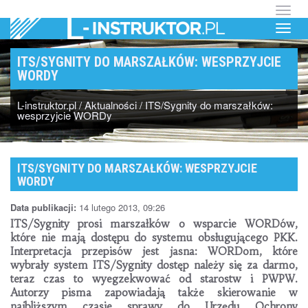
P
R
Z
P
E
R
Ł
Z
Ą
ITS/SYGNITY DO MARSZAŁKÓW: WESPRZYJCIE
C
E
WORDY
Z
Ł
M
E
Ą
L-instruktor.pl
/
Aktualności
/
ITS/Sygnity do marszałków:
N
C
wesprzyjcie WORDy
U
Z
M
E
ITS/SYGNITY DO MARSZAŁKÓW: WESPRZYJCIE
N
WORDY
U
Data publikacji:
14 lutego 2013, 09:26
ITS/Sygnity prosi marszałków o wsparcie WORDów,
które nie mają dostępu do systemu obsługującego PKK.
Interpretacja przepisów jest jasna: WORDom, które
wybrały system ITS/Sygnity dostęp należy się za darmo,
teraz czas to wyegzekwować od starostw i PWPW.
Autorzy pisma zapowiadają także skierowanie w
najbliższym czasie sprawy do Urzędu Ochrony