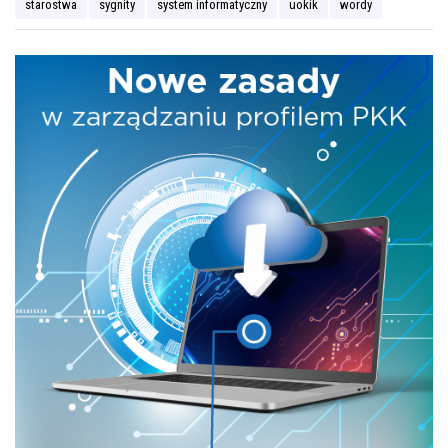
starostwa
sygnity
system informatyczny
uokik
wordy