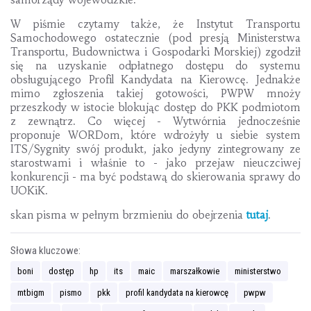
W piśmie czytamy także, że Instytut Transportu
Samochodowego ostatecznie (pod presją Ministerstwa
Transportu, Budownictwa i Gospodarki Morskiej) zgodził
się na uzyskanie odpłatnego dostępu do systemu
obsługującego Profil Kandydata na Kierowcę. Jednakże
mimo zgłoszenia takiej gotowości, PWPW mnoży
przeszkody w istocie blokując dostęp do PKK podmiotom
z zewnątrz. Co więcej - Wytwórnia jednocześnie
proponuje WORDom, które wdrożyły u siebie system
ITS/Sygnity swój produkt, jako jedyny zintegrowany ze
starostwami i właśnie to - jako przejaw nieuczciwej
konkurencji - ma być podstawą do skierowania sprawy do
UOKiK.
skan pisma w pełnym brzmieniu do obejrzenia
tutaj
.
Słowa kluczowe:
boni
dostęp
hp
its
maic
marszałkowie
ministerstwo
mtbigm
pismo
pkk
profil kandydata na kierowcę
pwpw