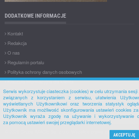
DODATKOWE INFORMACJE
Kontakt
Redakcja
O nas
Regulamin portalu
Polityka ochrony danych osobowych
Klauzula informacyjna dla klienta
Polityka prywatności
Serwis wykorzystuje ciasteczka (cookies) w celu utrzymania sesj
związanych z korzystaniem z serwisu, ułatwienia Użytkown
Linki
wyświetlanych Użytkownikowi oraz tworzenia statystyk ogląd
Użytkownik ma możliwość skonfigurowania ustawień cookies za p
Facebook
Użytkownik wyraża zgodę na używanie i wykorzystywanie c
za pomocą ustawień swojej przeglądarki internetowej.
© 2026 Grupa IMAGE Sp. z o.o. Wszelkie prawa zastrzeżone.