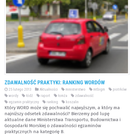
ZDAWALNOŚĆ PRAKTYKI: RANKING WORDÓW
25 lutego 2013
Aktualności
ministerstwo
mtbigm
piotrków
wordy
łódź
raport
łomża
zdawalność
egzamin praktyczny
ranking
koszalin
Który WORD może się pochwalić najwyższym, a który ma
najniższy odsetek zdawalności? Bierzemy pod lupę
aktualne dane Ministerstwa Transportu, Budownictwa i
Gospodarki Morskiej o zdawalności egzaminów
praktycznych na kategorię B.