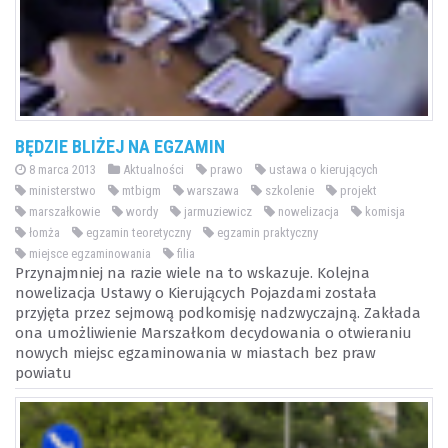
BĘDZIE BLIŻEJ NA EGZAMIN
8 marca 2013
Aktualności
prawo
ustawa o kierujących
ministerstwo
mtbigm
warszawa
szkolenie
projekt
marszałkowie
wordy
jarmuziewicz
nowelizacja
komisja
łomża
egzamin teoretyczny
egzamin praktyczny
miejsce egzaminowania
filia
Przynajmniej na razie wiele na to wskazuje. Kolejna
nowelizacja Ustawy o Kierujących Pojazdami została
przyjęta przez sejmową podkomisję nadzwyczajną. Zakłada
ona umożliwienie Marszałkom decydowania o otwieraniu
nowych miejsc egzaminowania w miastach bez praw
powiatu