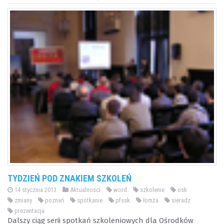
TYDZIEŃ POD ZNAKIEM SZKOLEŃ
14 stycznia 2013
Aktualności
word
szkolenie
osk
zmiany
poznań
spotkanie
pfssk
łomża
sieradz
prezentacja
Dalszy ciąg serii spotkań szkoleniowych dla Ośrodków